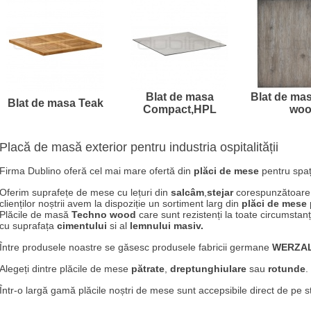
Blat de masa
Blat de ma
Blat de masa Teak
Compact,HPL
woo
Placă de masă exterior pentru industria ospitalității
Firma Dublino oferă cel mai mare ofertă din
plăci de mese
pentru spaț
Oferim suprafețe de mese cu lețuri din
salcâm
,
stejar
corespunzătoare p
clienților noștrii avem la dispoziție un sortiment larg din
plăci de mese
Plăcile de masă
Techno wood
care sunt rezistenți la toate circumst
cu suprafața
cimentului
si al
lemnului masiv.
Între produsele noastre se găsesc produsele fabricii germane
WERZAL
Alegeți dintre plăcile de mese
pătrate
,
dreptunghiulare
sau
rotunde
.
Într-o largă gamă plăcile noștri de mese sunt accepsibile direct de pe s