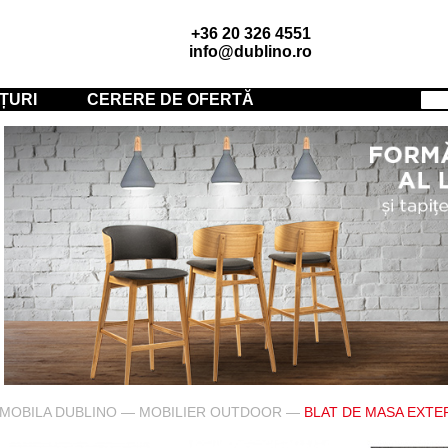
+36 20 326 4551
info@dublino.ro
ȚURI
CERERE DE OFERTĂ
MOBILA DUBLINO
—
MOBILIER OUTDOOR
—
BLAT DE MASA EXTE