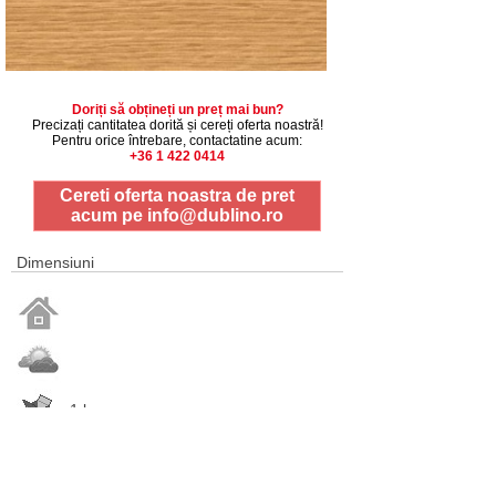
Doriți să obțineți un preț mai bun?
Precizați cantitatea dorită și cereți oferta noastră!
Pentru orice întrebare, contactatine acum:
+36 1 422 0414
Cereti oferta noastra de pret
acum pe
info@dublino.ro
Dimensiuni
1 buc
60, 70, 80, 90cm cm