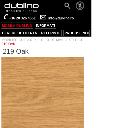
+36 20 326 4551
info@dublino.ro
MOBILA DUBLINO
INFORMAȚI
CERERE DE OFERTĂ
REFERINTE
PRODUSE NOI
MOBILIER OUTDOOR
—
BLAT DE MASA EXTERIOR
—
219 OAK
219 Oak