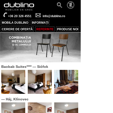
+36 20 326 4551
info@dublino.ro
MOBILA DUBLINO
INFORMAȚI
CERERE DE OFERTĂ
REFERINTE
PRODUSE NOI
Baobab Suites****
— Siófok
— Háj, Klínovec