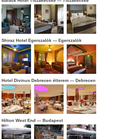
Barack Hotel Tiszakécske
— Tiszakécske
Shiraz Hotel Egerszalók
— Egerszalók
Hotel Divinus Debrecen étterem
— Debrecen
Hilton West End
— Budapest