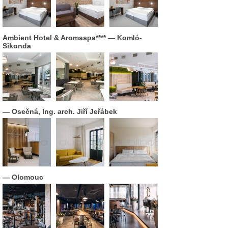
Ambient Hotel & Aromaspa****
— Komló-
Sikonda
— Osečná, Ing. arch. Jiří Jeřábek
— Olomouc