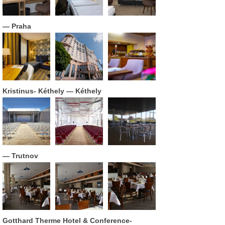
— Praha
Kristinus- Kéthely
— Kéthely
— Trutnov
Gotthard Therme Hotel & Conference-