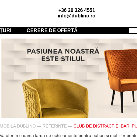
+36 20 326 4551
info@dublino.ro
ȚURI
CERERE DE OFERTĂ
MOBILA DUBLINO
—
REFERINTE
—
CLUB DE DISTRACTIE, BAR, P
Va oferim o gama larga de echipamente pentru puburi si mobilier pentru 