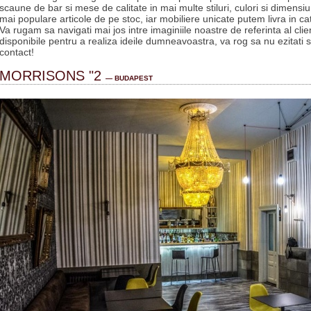
scaune de bar si mese de calitate in mai multe stiluri, culori si dimensiun
mai populare articole de pe stoc, iar mobiliere unicate putem livra in c
Va rugam sa navigati mai jos intre imaginiile noastre de referinta al clien
disponibile pentru a realiza ideile dumneavoastra, va rog sa nu ezitati 
contact!
MORRISONS "2
— BUDAPEST