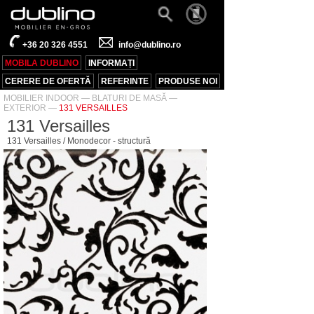
+36 20 326 4551
info@dublino.ro
MOBILA DUBLINO
INFORMAȚI
CERERE DE OFERTĂ
REFERINTE
PRODUSE NOI
MOBILIER INDOOR
—
BLATURI DE MASĂ
—
EXTERIOR
—
131 VERSAILLES
131 Versailles
131 Versailles / Monodecor - structură