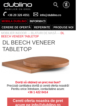
+36 20 326 4551
info@dublino.ro
MOBILA DUBLINO
INFORMAȚI
CERERE DE OFERTĂ
REFERINTE
PRODUSE NOI
MOBILIER INDOOR
—
BLATURI DE MASĂ
—
DL
BEECH VENEER TABLETOP
DL BEECH VENEER
TABLETOP
Doriți să obțineți un preț mai bun?
Precizați cantitatea dorită și cereți oferta noastră!
Pentru orice întrebare, contactatine acum:
+36 1 422 0414
Cereti oferta noastra de pret
acum pe
info@dublino.ro