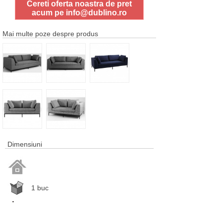
Cereti oferta noastra de pret
acum pe
info@dublino.ro
Mai multe poze despre produs
Dimensiuni
1 buc
67 cm