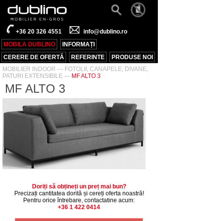
+36 20 326 4551
info@dublino.ro
MOBILA DUBLINO
INFORMAȚI
CERERE DE OFERTĂ
REFERINTE
PRODUSE NOI
MOBILIER INDOOR
—
FOTOLII, CANAPELE, DIVANE,
PATURI EXTENSIBILE
—
MF ALTO 3
MF ALTO 3
Doriți să obțineți un preț mai bun?
Precizați cantitatea dorită și cereți oferta noastră!
Pentru orice întrebare, contactatine acum:
+36 1 422 0414