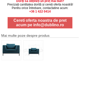
Doriți să obțineți un preț mai bun?
Precizați cantitatea dorită și cereți oferta noastră!
Pentru orice întrebare, contactatine acum:
+36 1 422 0414
Cereti oferta noastra de pret
acum pe
info@dublino.ro
Mai multe poze despre produs
Dimensiuni
1 buc
© Dublino Romania
Tel.:
+36 20 326 4551