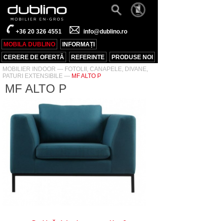
+36 20 326 4551
info@dublino.ro
MOBILA DUBLINO
INFORMAȚI
CERERE DE OFERTĂ
REFERINTE
PRODUSE NOI
MOBILIER INDOOR
—
FOTOLII, CANAPELE, DIVANE,
PATURI EXTENSIBILE
—
MF ALTO P
MF ALTO P