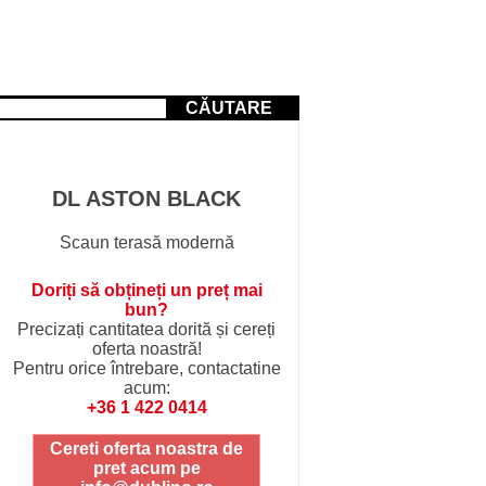
CĂUTARE
DL ASTON BLACK
Scaun terasă modernă
Doriți să obțineți un preț mai
bun?
Precizați cantitatea dorită și cereți
oferta noastră!
Pentru orice întrebare, contactatine
acum:
+36 1 422 0414
Cereti oferta noastra de
pret acum pe