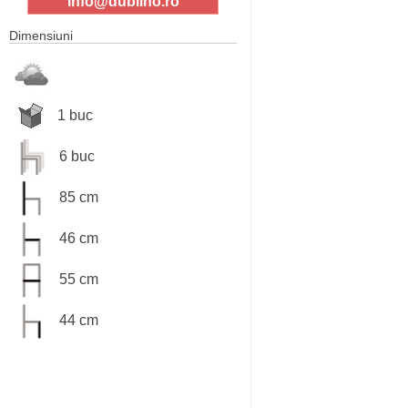
info@dublino.ro
Dimensiuni
1 buc
6 buc
85 cm
46 cm
55 cm
44 cm