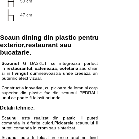
59 cm
47 cm
Scaun dining din plastic pentru
exterior,restaurant sau
bucatarie.
Scaunul
G BASKET se integreaza perfect
in
restaurantul
,
cafeneaua
,
cofetaria
sau chiar
si in
livingul
dumneavoastra unde creeaza un
puternic efect vizual.
Constructia inovativa, cu picioare de lemn si corp
superior din plastic fac din scaunul PEDRALI
unul ce poate fi folosit oriunde.
Detalii tehnice:
Scaunul este realizat din plastic, il puteti
comanda in diferite culori.Picioarele scaunului il
puteti comanda in crom sau sinterizat.
Scaunul pote fi folosit in orice anotimp fiind