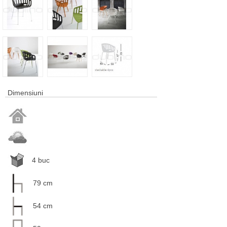
Dimensiuni
4 buc
79 cm
54 cm