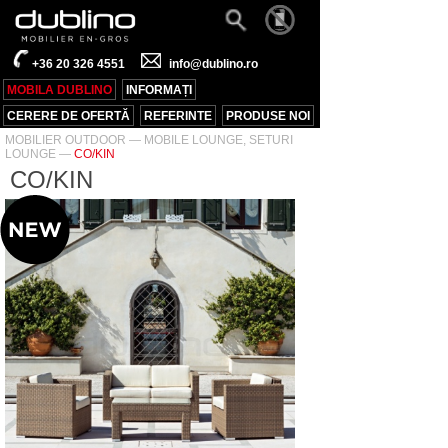
+36 20 326 4551
info@dublino.ro
MOBILA DUBLINO
INFORMAȚI
CERERE DE OFERTĂ
REFERINTE
PRODUSE NOI
MOBILIER OUTDOOR
—
MOBILE LOUNGE, SETURI
LOUNGE
—
CO/KIN
CO/KIN