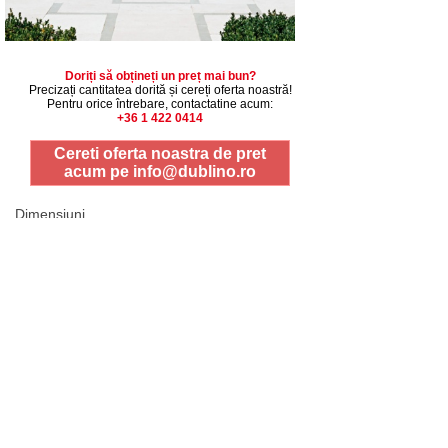
Doriți să obțineți un preț mai bun?
Precizați cantitatea dorită și cereți oferta noastră!
Pentru orice întrebare, contactatine acum:
+36 1 422 0414
Cereti oferta noastra de pret
acum pe
info@dublino.ro
Dimensiuni
1 buc
© Dublino Romania
Tel.:
+36 20 326 4551
E-mail:
info@dublino.ro