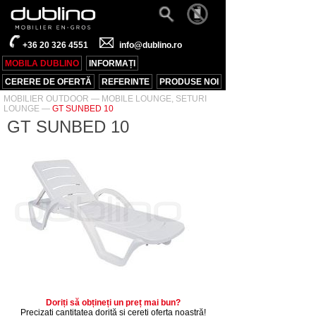
+36 20 326 4551
info@dublino.ro
MOBILA DUBLINO
INFORMAȚI
CERERE DE OFERTĂ
REFERINTE
PRODUSE NOI
MOBILIER OUTDOOR
—
MOBILE LOUNGE, SETURI
LOUNGE
—
GT SUNBED 10
GT SUNBED 10
Doriți să obțineți un preț mai bun?
Precizați cantitatea dorită și cereți oferta noastră!