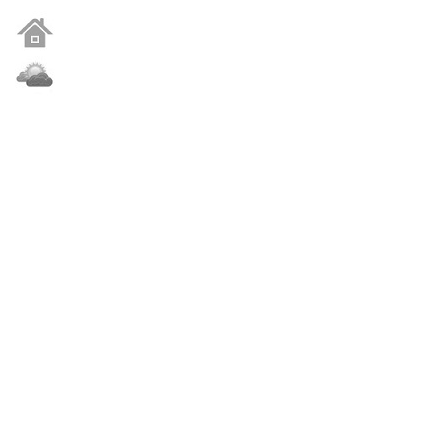
1 buc
20 buc
187 cm
54 cm
30 cm
© Dublino Romania
Tel.:
+36 20 326 4551
E-mail:
info@dublino.ro