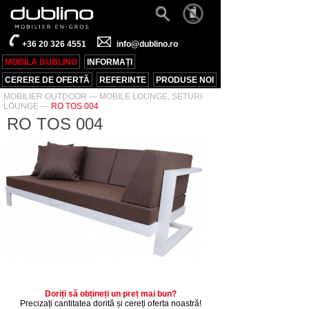
+36 20 326 4551
info@dublino.ro
MOBILA DUBLINO
INFORMAȚI
CERERE DE OFERTĂ
REFERINTE
PRODUSE NOI
MOBILIER OUTDOOR
—
MOBILE LOUNGE, SETURI
LOUNGE
—
RO TOS 004
RO TOS 004
Doriți să obțineți un preț mai bun?
Precizați cantitatea dorită și cereți oferta noastră!